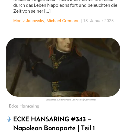
durch das Leben Napoleons fort und beleuchten die
Zeit von seiner […]
Moritz Janowsky
,
Michael Cremann
|
13. Januar 2025
Bonaparte auf der Brücke von Arcole | Gemeinfrei
Ecke Hansaring
ECKE HANSARING #343 –
Napoleon Bonaparte | Teil 1