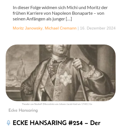
In dieser Folge widmen sich Michi und Moritz der
frühen Karriere von Napoleon Bonaparte – von
seinen Anfängen als junger […]
Moritz Janowsky
,
Michael Cremann
|
16. Dezember 2024
Theodor von Neuhoff (Mezzotinto von Johann Jacob Haid um 1740) | Ge
Ecke Hansaring
ECKE HANSARING #254 – Der