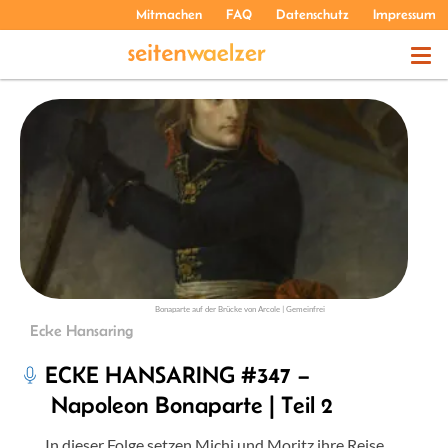
Mitmachen
FAQ
Datenschutz
Impressum
THEMEN
PODCASTS
ÜBER UNS
Bonaparte auf der Brücke von Arcole | Gemeinfrei
Ecke Hansaring
ECKE HANSARING #347 –
Napoleon Bonaparte | Teil 2
In dieser Folge setzen Michi und Moritz ihre Reise