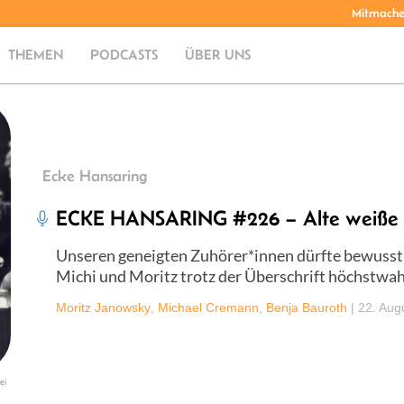
Mitmach
THEMEN
PODCASTS
ÜBER UNS
Ecke Hansaring
ECKE HANSARING #226 – Alte weiße M
Unseren geneigten Zuhörer*innen dürfte bewusst 
Michi und Moritz trotz der Überschrift höchstwahr
Moritz Janowsky
,
Michael Cremann
,
Benja Bauroth
|
22. Aug
ei