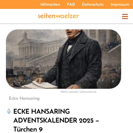
Mitmachen
FAQ
Datenschutz
Impressum
THEMEN
PODCASTS
ÜBER UNS
Moritz Janowsky | seitenwaelzer.de
Ecke Hansaring
ECKE HANSARING
ADVENTSKALENDER 2025 –
Türchen 9