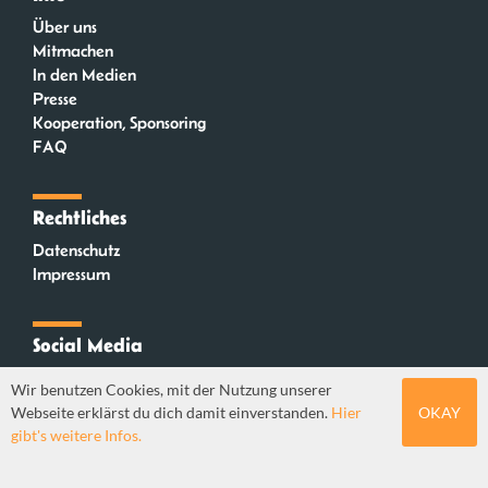
Über uns
Mitmachen
In den Medien
Presse
Kooperation, Sponsoring
FAQ
Rechtliches
Datenschutz
Impressum
Social Media
Instagram
Wir benutzen Cookies, mit der Nutzung unserer
Mastodon
Webseite erklärst du dich damit einverstanden.
Hier
OKAY
YouTube
gibt's weitere Infos.
Webdesign: Sebastian Stüber & Robin Thier | Designkonzept: Tanja Steinmeyer |
© seitenwaelzer seit 2018