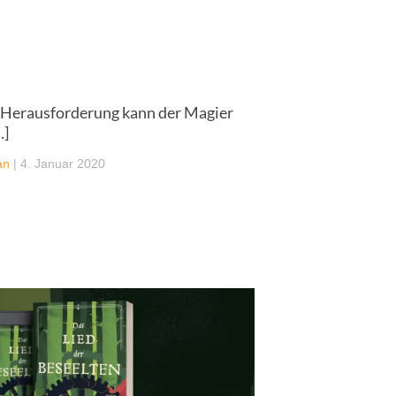
r Herausforderung kann der Magier
…]
an
|
4. Januar 2020