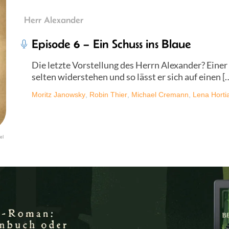
Herr Alexander
Episode 6 – Ein Schuss ins Blaue
Die letzte Vorstellung des Herrn Alexander? Eine
selten widerstehen und so lässt er sich auf einen [
Moritz Janowsky
,
Robin Thier
,
Michael Cremann
,
Lena Horti
el