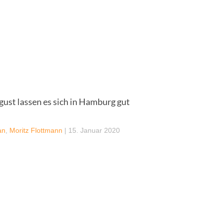
gust lassen es sich in Hamburg gut
an
,
Moritz Flottmann
|
15. Januar 2020