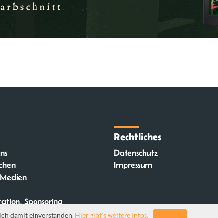
Rechtliches
ns
Datenschutz
chen
Impressum
 Medien
ation, Sponsoring
ich damit einverstanden.
Hier gibt's weitere Infos.