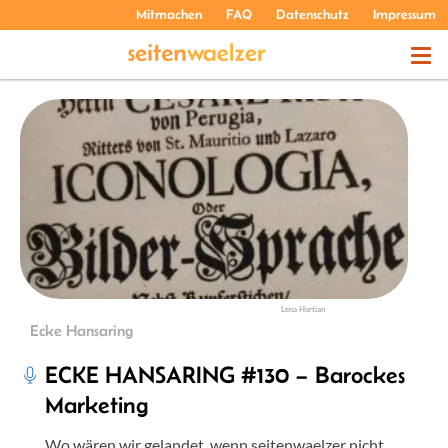
Mitmachen
FAQ
Datenschutz
Impressum
THEMEN
PODCASTS
ÜBER UNS
Lena Hortian
Ecke Hansaring
ECKE HANSARING #130 – Barockes
Marketing
Wo wären wir gelandet, wenn seitenwaelzer nicht