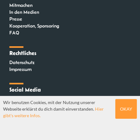
Mitmachen
In den Medien
Presse
Kooperation, Sponsoring
FAQ
Rechtliches
Datenschutz
Impressum
Social Media
Instagram
Wir benutzen Cookies, mit der Nutzung unserer
Mastodon
Webseite erklärst du dich damit einverstanden.
Hier
OKAY
YouTube
gibt's weitere Infos.
Webdesign: Sebastian Stüber & Robin Thier | Designkonzept: Tanja Steinmeyer |
© seitenwaelzer seit 2018