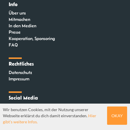
Info
Über uns
Mitmachen
In den Medien
Presse
Kooperation, Sponsoring
FAQ
Rechtliches
Datenschutz
Impressum
Social Media
Instagram
Wir benutzen Cookies, mit der Nutzung unserer
Mastodon
Webseite erklärst du dich damit einverstanden.
Hier
OKAY
YouTube
gibt's weitere Infos.
Webdesign: Sebastian Stüber & Robin Thier | Designkonzept: Tanja Steinmeyer |