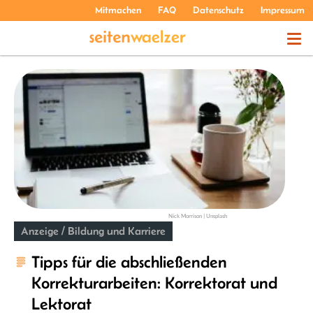
Mitmachen
FAQ
Datenschutz
Impressum
THEMEN
PODCASTS
ÜBER UNS
Nick Morrison | Unsplash
Anzeige / Bildung und Karriere
Tipps für die abschließenden
Korrekturarbeiten: Korrektorat und
Lektorat