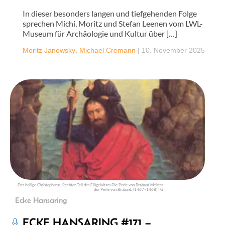
In dieser besonders langen und tiefgehenden Folge
sprechen Michi, Moritz und Stefan Leenen vom LWL-
Museum für Archäologie und Kultur über […]
Moritz Janowsky
,
Michael Cremann
|
10. November 2025
Der heilige Christophorus. Rechter Teil des Flügelaltars Die Perle von Brabant Meister
der Perle von Brabant, (1467–1468) | G
Ecke Hansaring
ECKE HANSARING #171 –