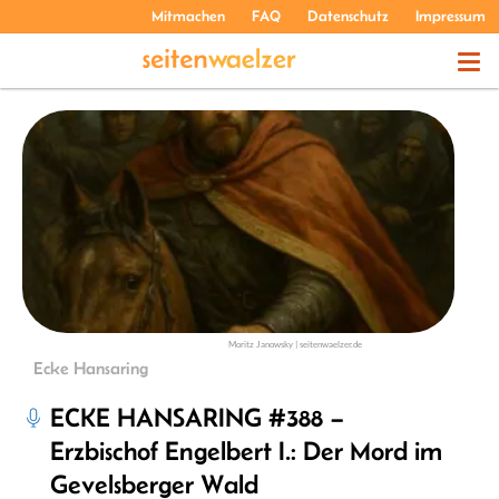
Mitmachen
FAQ
Datenschutz
Impressum
THEMEN
PODCASTS
ÜBER UNS
Moritz Janowsky | seitenwaelzer.de
Ecke Hansaring
ECKE HANSARING #388 –
Erzbischof Engelbert I.: Der Mord im
Gevelsberger Wald