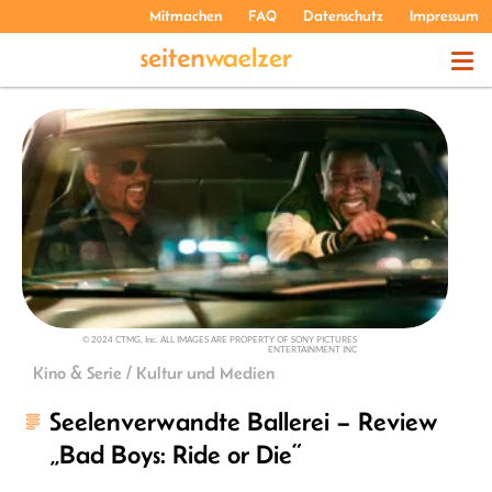
Mitmachen
FAQ
Datenschutz
Impressum
THEMEN
PODCASTS
ÜBER UNS
© 2024 CTMG, Inc. ALL IMAGES ARE PROPERTY OF SONY PICTURES
ENTERTAINMENT INC
Kino & Serie / Kultur und Medien
Seelenverwandte Ballerei – Review
„Bad Boys: Ride or Die“