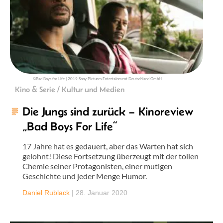
©Bad Boys for Life | 2019 Sony Pictures Entertainment Deutschland GmbH
Kino & Serie / Kultur und Medien
Die Jungs sind zurück – Kinoreview
„Bad Boys For Life“
17 Jahre hat es gedauert, aber das Warten hat sich
gelohnt! Diese Fortsetzung überzeugt mit der tollen
Chemie seiner Protagonisten, einer mutigen
Geschichte und jeder Menge Humor.
Daniel Rublack
|
28. Januar 2020