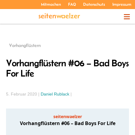
Mitmachen
FAQ
Datenschutz
Impressum
THEMEN
Vorhangflüstern
PODCASTS
Vorhangflüstern #06 – Bad Boys
For Life
ÜBER UNS
5. Februar 2020
|
Daniel Rublack
|