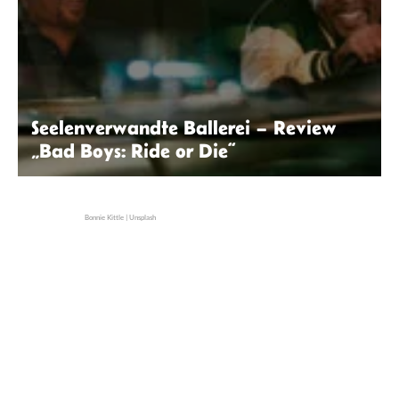
Seelenverwandte Ballerei – Review
„Bad Boys: Ride or Die“
© 2024 CTMG, Inc. ALL IMAGES ARE
PROPERTY OF SONY PICTURES
ENTERTAINMENT INC
Bonnie Kittle | Unsplash