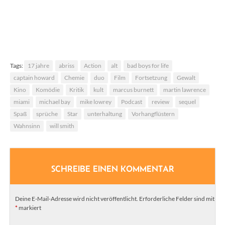
Kein Ethik-Unterricht an Grundschulen
Tags:
17 jahre
abriss
Action
alt
bad boys for life
captain howard
Chemie
duo
Film
Fortsetzung
Gewalt
Kino
Komödie
Kritik
kult
marcus burnett
martin lawrence
miami
michael bay
mike lowrey
Podcast
review
sequel
Spaß
sprüche
Star
unterhaltung
Vorhangflüstern
Wahnsinn
will smith
SCHREIBE EINEN KOMMENTAR
Deine E-Mail-Adresse wird nicht veröffentlicht.
Erforderliche Felder sind mit
*
markiert