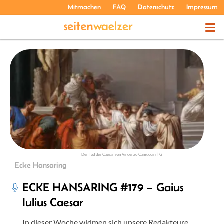
Mitmachen
FAQ
Datenschutz
Impressum
THEMEN
PODCASTS
ÜBER UNS
Der Tod des Caesar von Vincenzo Camuccini | G
Ecke Hansaring
ECKE HANSARING #179 – Gaius
Iulius Caesar
In dieser Woche widmen sich unsere Redakteure