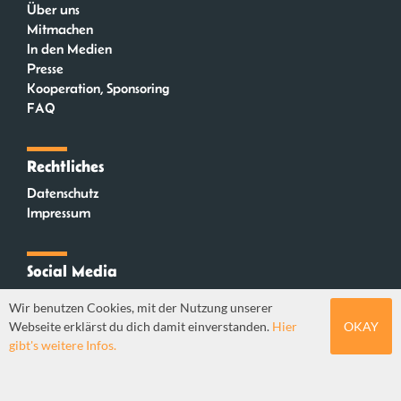
Über uns
Mitmachen
In den Medien
Presse
Kooperation, Sponsoring
FAQ
Rechtliches
Datenschutz
Impressum
Social Media
Instagram
Wir benutzen Cookies, mit der Nutzung unserer
Mastodon
Webseite erklärst du dich damit einverstanden.
Hier
OKAY
YouTube
gibt's weitere Infos.
Webdesign: Sebastian Stüber & Robin Thier | Designkonzept: Tanja Steinmeyer |
© seitenwaelzer seit 2018