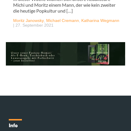
Michi und Moritz einem Mann, der wie kein zweiter
die heutige Popkultur und […]
Moritz Janowsky
,
Michael Cremann
,
Katharina Wegmann
|
27. September 2021
Info