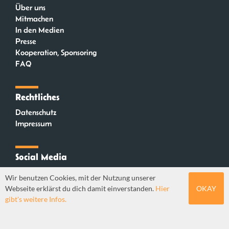
Über uns
Mitmachen
In den Medien
Presse
Kooperation, Sponsoring
FAQ
Rechtliches
Datenschutz
Impressum
Social Media
Instagram
Wir benutzen Cookies, mit der Nutzung unserer
Mastodon
Webseite erklärst du dich damit einverstanden.
Hier
OKAY
YouTube
gibt's weitere Infos.
Webdesign: Sebastian Stüber & Robin Thier | Designkonzept: Tanja Steinmeyer |
© seitenwaelzer seit 2018