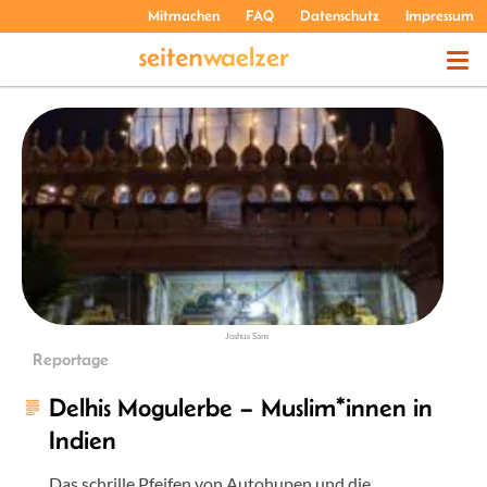
Mitmachen
FAQ
Datenschutz
Impressum
THEMEN
PODCASTS
ÜBER UNS
Joshua Sans
Reportage
Delhis Mogulerbe – Muslim*innen in
Indien
Das schrille Pfeifen von Autohupen und die