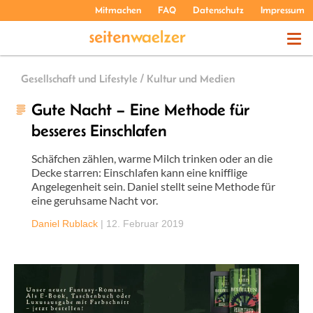
Mitmachen
FAQ
Datenschutz
Impressum
THEMEN
Gesellschaft und Lifestyle / Kultur und Medien
Gute Nacht – Eine Methode für
PODCASTS
besseres Einschlafen
Schäfchen zählen, warme Milch trinken oder an die
ÜBER UNS
Decke starren: Einschlafen kann eine knifflige
Angelegenheit sein. Daniel stellt seine Methode für
eine geruhsame Nacht vor.
Daniel Rublack
|
12. Februar 2019