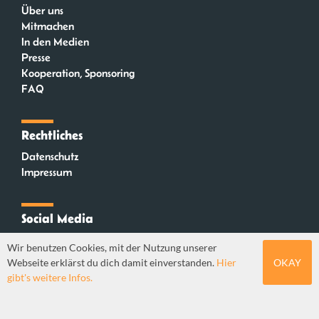
Über uns
Mitmachen
In den Medien
Presse
Kooperation, Sponsoring
FAQ
Rechtliches
Datenschutz
Impressum
Social Media
Instagram
Wir benutzen Cookies, mit der Nutzung unserer
Mastodon
Webseite erklärst du dich damit einverstanden.
Hier
OKAY
YouTube
gibt's weitere Infos.
Webdesign: Sebastian Stüber & Robin Thier | Designkonzept: Tanja Steinmeyer |
© seitenwaelzer seit 2018