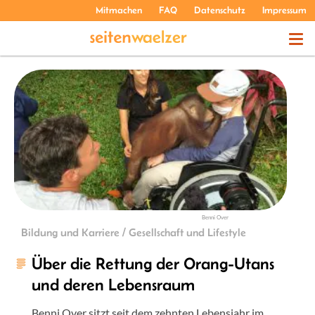
Mitmachen
FAQ
Datenschutz
Impressum
THEMEN
PODCASTS
ÜBER UNS
Benni Over
Bildung und Karriere / Gesellschaft und Lifestyle
Über die Rettung der Orang-Utans
und deren Lebensraum
Benni Over sitzt seit dem zehnten Lebensjahr im