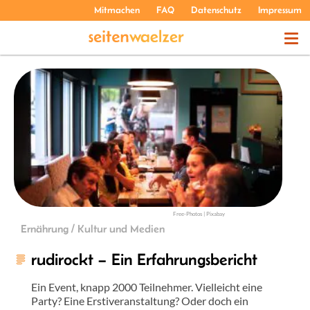
Mitmachen
FAQ
Datenschutz
Impressum
THEMEN
PODCASTS
ÜBER UNS
Free-Photos | Pixabay
Ernährung / Kultur und Medien
rudirockt – Ein Erfahrungsbericht
Ein Event, knapp 2000 Teilnehmer. Vielleicht eine
Party? Eine Erstiveranstaltung? Oder doch ein