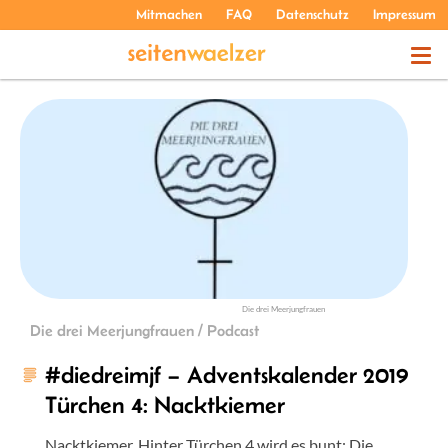
Mitmachen
FAQ
Datenschutz
Impressum
THEMEN
PODCASTS
ÜBER UNS
Die drei Meerjungfrauen
Die drei Meerjungfrauen / Podcast
#diedreimjf – Adventskalender 2019
Türchen 4: Nacktkiemer
Nacktkiemer. Hinter Türchen 4 wird es bunt: Die