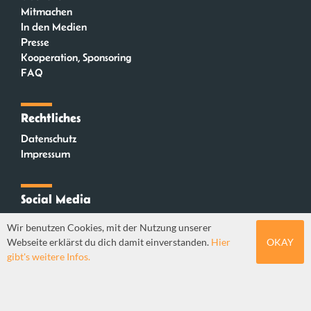
Mitmachen
In den Medien
Presse
Kooperation, Sponsoring
FAQ
Rechtliches
Datenschutz
Impressum
Social Media
Instagram
Wir benutzen Cookies, mit der Nutzung unserer
Mastodon
Webseite erklärst du dich damit einverstanden.
Hier
OKAY
YouTube
gibt's weitere Infos.
Webdesign: Sebastian Stüber & Robin Thier | Designkonzept: Tanja Steinmeyer |
© seitenwaelzer seit 2018