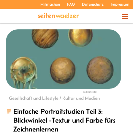
Mitmachen
FAQ
Datenschutz
Impressum
THEMEN
PODCASTS
ÜBER UNS
Isa Schmiedel
Gesellschaft und Lifestyle / Kultur und Medien
Einfache Portraitstudien Teil 3:
Blickwinkel -Textur und Farbe fürs
Zeichnenlernen