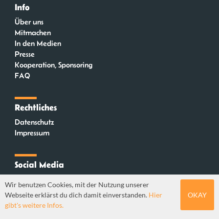
Info
Über uns
Mitmachen
In den Medien
Presse
Kooperation, Sponsoring
FAQ
Rechtliches
Datenschutz
Impressum
Social Media
Instagram
Wir benutzen Cookies, mit der Nutzung unserer
Mastodon
Webseite erklärst du dich damit einverstanden.
Hier
OKAY
YouTube
gibt's weitere Infos.
Webdesign: Sebastian Stüber & Robin Thier | Designkonzept: Tanja Steinmeyer |