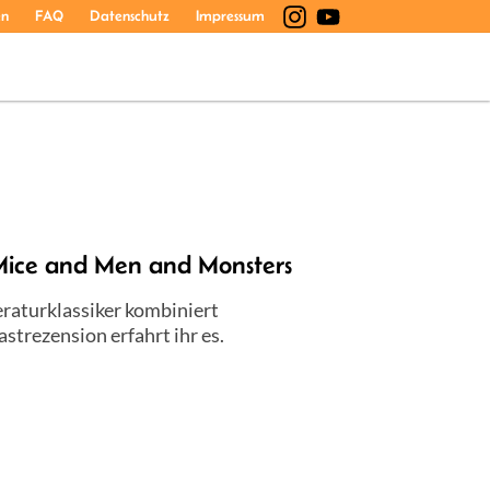
en
FAQ
Datenschutz
Impressum
f Mice and Men and Monsters
eraturklassiker kombiniert
trezension erfahrt ihr es.