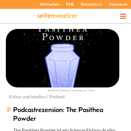
Mitmachen
FAQ
Datenschutz
Impressum
THEMEN
PODCASTS
ÜBER UNS
Bad Wine Productions, Coverdesign von: Yutaan
Kultur und Medien / Podcast
Podcastrezension: The Pasithea
Powder
The Pasithea Powder ist ein Science-Fiction-Audio-