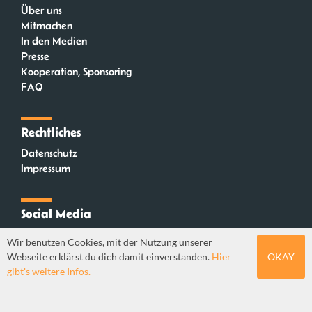
Über uns
Mitmachen
In den Medien
Presse
Kooperation, Sponsoring
FAQ
Rechtliches
Datenschutz
Impressum
Social Media
Instagram
Wir benutzen Cookies, mit der Nutzung unserer
Mastodon
Webseite erklärst du dich damit einverstanden.
Hier
OKAY
YouTube
gibt's weitere Infos.
Webdesign: Sebastian Stüber & Robin Thier | Designkonzept: Tanja Steinmeyer |
© seitenwaelzer seit 2018