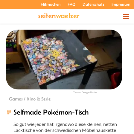
Mitmachen
FAQ
Datenschutz
Impressum
THEMEN
PODCASTS
ÜBER UNS
Tamara Ossege-Fischer
Games / Kino & Serie
Selfmade Pokémon-Tisch
So gut wie jeder hat irgendwo diese kleinen, netten
Lacktische von der schwedischen Möbelhauskette