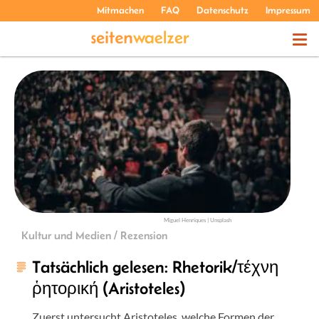
Mitmachen
FAQ
Datenschutz
Impressum
THEMEN
PODCASTS
ÜBER UNS
Miguel Henriques | Unsplash
Kultur und Medien / Rezension
Tatsächlich gelesen: Rhetorik/τέχνη
ῥητορική (Aristoteles)
Zuerst untersucht Aristoteles, welche Formen der