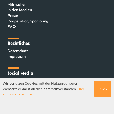
Mitmachen
In den Medien
Presse
Kooperation, Sponsoring
FAQ
Rechtliches
Datenschutz
Impressum
Social Media
Instagram
Wir benutzen Cookies, mit der Nutzung unserer
Mastodon
Webseite erklärst du dich damit einverstanden.
Hier
OKAY
YouTube
gibt's weitere Infos.
Webdesign: Sebastian Stüber & Robin Thier | Designkonzept: Tanja Steinmeyer |
© seitenwaelzer seit 2018