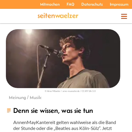
Mitmachen
FAQ
Datenschutz
Impressum
THEMEN
PODCASTS
ÜBER UNS
© Arne Müseler / arne-mueseler.de / CC-BY-SA-3.0
Meinung / Musik
Denn sie wissen, was sie tun
AnnenMayKantereit gelten wahlweise als die Band
der Stunde oder die „Beatles aus Köln-Sülz“. Jetzt