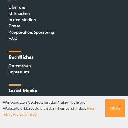
Über uns
Mitmachen
In den Medien
Presse
Kooperation, Sponsoring
FAQ
Rechtliches
Datenschutz
Impressum
Social Media
Instagram
Wir benutzen Cookies, mit der Nutzung unserer
Mastodon
Webseite erklärst du dich damit einverstanden.
Hier
OKAY
YouTube
gibt's weitere Infos.
Webdesign: Sebastian Stüber & Robin Thier | Designkonzept: Tanja Steinmeyer |
© seitenwaelzer seit 2018