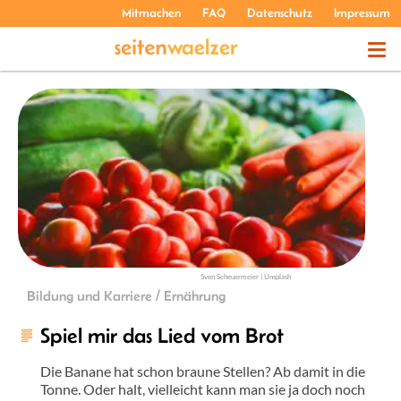
Mitmachen
FAQ
Datenschutz
Impressum
THEMEN
PODCASTS
ÜBER UNS
Sven Scheuermeier | Unsplash
Bildung und Karriere / Ernährung
Spiel mir das Lied vom Brot
Die Banane hat schon braune Stellen? Ab damit in die
Tonne. Oder halt, vielleicht kann man sie ja doch noch