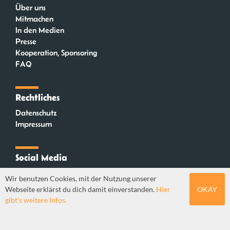
Über uns
Mitmachen
In den Medien
Presse
Kooperation, Sponsoring
FAQ
Rechtliches
Datenschutz
Impressum
Social Media
Instagram
Wir benutzen Cookies, mit der Nutzung unserer
Mastodon
Webseite erklärst du dich damit einverstanden.
Hier
OKAY
YouTube
gibt's weitere Infos.
Webdesign: Sebastian Stüber & Robin Thier | Designkonzept: Tanja Steinmeyer |
© seitenwaelzer seit 2018