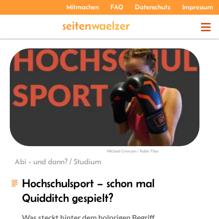
Mitmachen
FAQ
Datenschutz
Impressum
THEMEN
PODCASTS
ÜBER UNS
Michael Cremann / Robin Thier
Abi - und dann? / Studium
Hochschulsport – schon mal
Quidditch gespielt?
Was steckt hinter dem holprigen Begriff