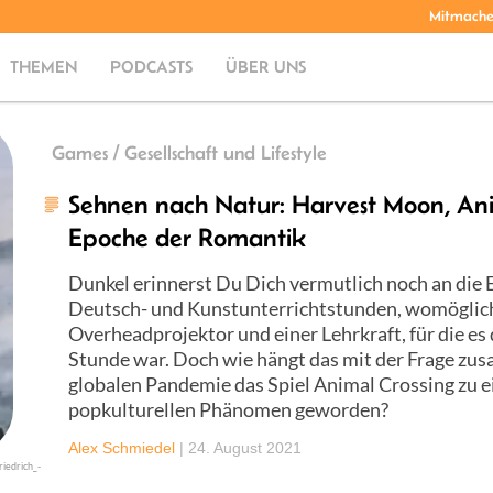
Mitmach
THEMEN
PODCASTS
ÜBER UNS
Games / Gesellschaft und Lifestyle
Sehnen nach Natur: Harvest Moon, Ani
Epoche der Romantik
Dunkel erinnerst Du Dich vermutlich noch an die 
Deutsch- und Kunstunterrichtstunden, womöglich 
Overheadprojektor und einer Lehrkraft, für die es
Stunde war. Doch wie hängt das mit der Frage zu
globalen Pandemie das Spiel Animal Crossing zu 
popkulturellen Phänomen geworden?
Alex Schmiedel
|
24. August 2021
iedrich_-