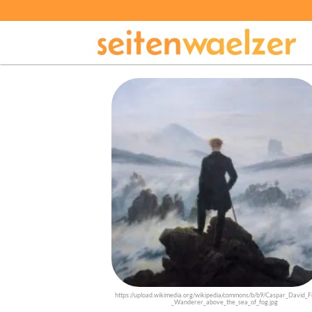
https://upload.wikimedia.org/wikipedia/commons/b/b9/Caspar_David_Fr
_Wanderer_above_the_sea_of_fog.jpg