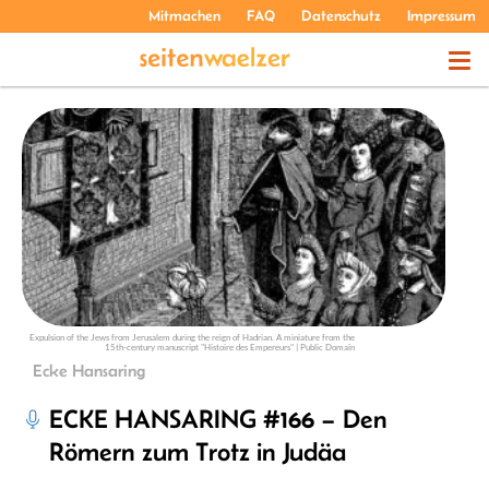
Mitmachen
FAQ
Datenschutz
Impressum
THEMEN
PODCASTS
ÜBER UNS
Expulsion of the Jews from Jerusalem during the reign of Hadrian. A miniature from the
15th-century manuscript "Histoire des Empereurs" | Public Domain
Ecke Hansaring
ECKE HANSARING #166 – Den
Römern zum Trotz in Judäa