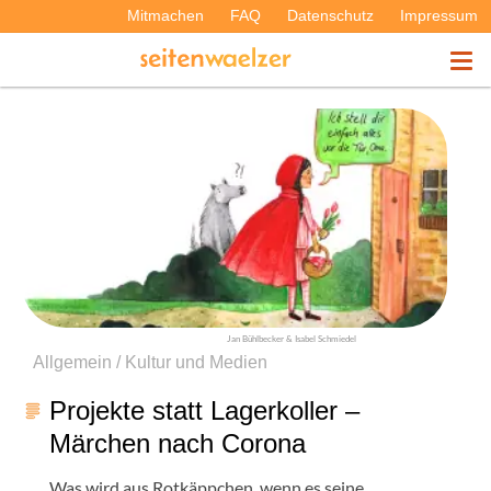
Mitmachen
FAQ
Datenschutz
Impressum
THEMEN
PODCASTS
ÜBER UNS
Jan Bühlbecker & Isabel Schmiedel
Allgemein / Kultur und Medien
Projekte statt Lagerkoller –
Märchen nach Corona
Was wird aus Rotkäppchen, wenn es seine