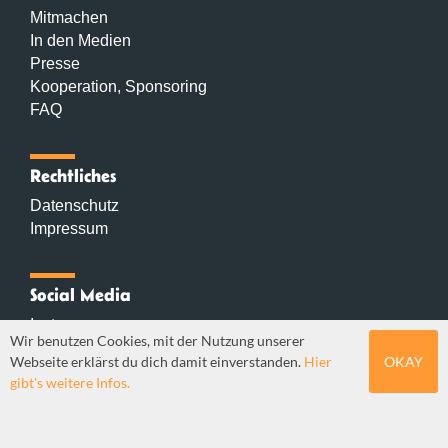
Mitmachen
In den Medien
Presse
Kooperation, Sponsoring
FAQ
Rechtliches
Datenschutz
Impressum
Social Media
Instagram
Wir benutzen Cookies, mit der Nutzung unserer
Mastodon
Webseite erklärst du dich damit einverstanden.
Hier
OKAY
YouTube
gibt's weitere Infos.
Webdesign: Sebastian Stüber & Robin Thier | Designkonzept: Tanja
Steinmeyer | © seitenwaelzer seit 2018