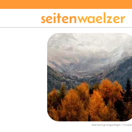
eberhard grossgasteiger | Unspla