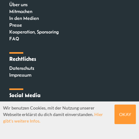
Über uns
Mitmachen
In den Medien
Presse
Kooperation, Sponsoring
FAQ
Rechtliches
Datenschutz
Impressum
Social Media
Instagram
Wir benutzen Cookies, mit der Nutzung unserer
Mastodon
Webseite erklärst du dich damit einverstanden.
Hier
OKAY
YouTube
gibt's weitere Infos.
Webdesign: Sebastian Stüber & Robin Thier | Designkonzept: Tanja Steinmeyer |
© seitenwaelzer seit 2018