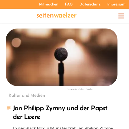
Mitmachen
FAQ
Datenschutz
Impressum
THEMEN
PODCASTS
ÜBER UNS
freestocks-photos | Pixabay
Kultur und Medien
Jan Philipp Zymny und der Papst
der Leere
In der Black Box in Münster trat Jan Philipp Zymny