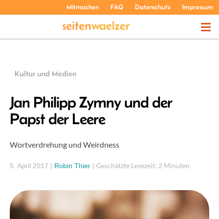
Mitmachen
FAQ
Datenschutz
Impressum
THEMEN
Kultur und Medien
PODCASTS
Jan Philipp Zymny und der
Papst der Leere
ÜBER UNS
Wortverdrehung und Weirdness
Geschätzte Lesezeit: 2 Minuten
5. April 2017
|
Robin Thier
|