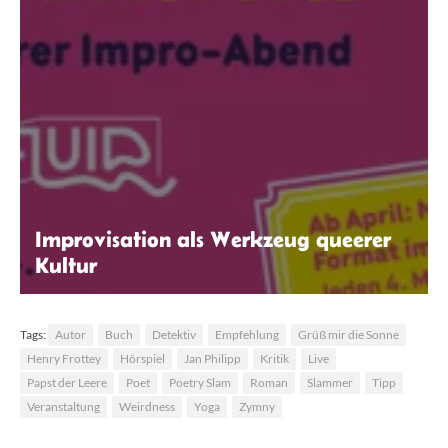
Improvisation als Werkzeug queerer
Kultur
Zeichenelster
Tags:
Autor
Buch
Detektiv
Empfehlung
Grüß mir die Sonne
Henry Frottey
Hörspiel
Jan Philipp
Kritik
Live
Papst der Leere
Poet
Poetry Slam
Roman
Slammer
Tipp
Veranstaltung
Weirdness
Yoga
Zymny