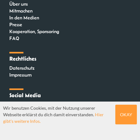
Über uns
Mitmachen
In den Medien
Presse
Kooperation, Sponsoring
FAQ
Rechtliches
Datenschutz
Impressum
Social Media
Instagram
Wir benutzen Cookies, mit der Nutzung unserer
Mastodon
Webseite erklärst du dich damit einverstanden.
Hier
OKAY
YouTube
gibt's weitere Infos.
Webdesign: Sebastian Stüber & Robin Thier | Designkonzept: Tanja Steinmeyer |
© seitenwaelzer seit 2018