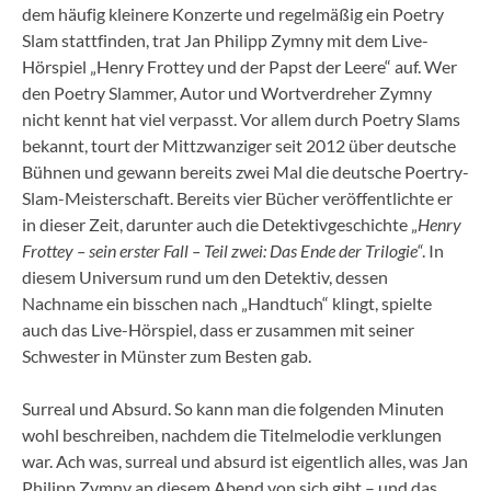
dem häufig kleinere Konzerte und regelmäßig ein Poetry
Slam stattfinden, trat Jan Philipp Zymny mit dem Live-
Hörspiel „Henry Frottey und der Papst der Leere“ auf. Wer
den Poetry Slammer, Autor und Wortverdreher Zymny
nicht kennt hat viel verpasst. Vor allem durch Poetry Slams
bekannt, tourt der Mittzwanziger seit 2012 über deutsche
Bühnen und gewann bereits zwei Mal die deutsche Poertry-
Slam-Meisterschaft. Bereits vier Bücher veröffentlichte er
in dieser Zeit, darunter auch die Detektivgeschichte „
Henry
Frottey – sein erster Fall – Teil zwei: Das Ende der Trilogie“
. In
diesem Universum rund um den Detektiv, dessen
Nachname ein bisschen nach „Handtuch“ klingt, spielte
auch das Live-Hörspiel, dass er zusammen mit seiner
Schwester in Münster zum Besten gab.
Surreal und Absurd. So kann man die folgenden Minuten
wohl beschreiben, nachdem die Titelmelodie verklungen
war. Ach was, surreal und absurd ist eigentlich alles, was Jan
Philipp Zymny an diesem Abend von sich gibt – und das