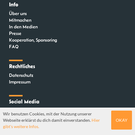
Info
Über uns
Mitmachen
In den Medien
Presse
Kooperation, Sponsoring
FAQ
Rechtliches
Datenschutz
Impressum
Social Media
Instagram
Wir benutzen Cookies, mit der Nutzung unserer
Mastodon
Webseite erklärst du dich damit einverstanden.
Hier
OKAY
YouTube
gibt's weitere Infos.
Webdesign: Sebastian Stüber & Robin Thier | Designkonzept: Tanja Steinmeyer |