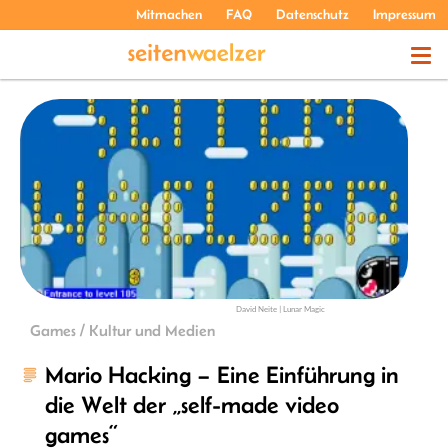
Mitmachen
FAQ
Datenschutz
Impressum
THEMEN
PODCASTS
ÜBER UNS
David Neite | Lunar Magic
Games / Kultur und Medien
Mario Hacking – Eine Einführung in
die Welt der „self-made video
games“