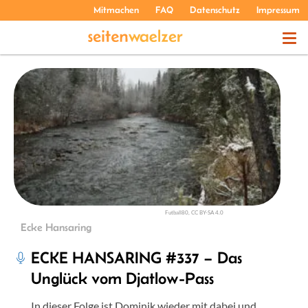
Mitmachen
FAQ
Datenschutz
Impressum
THEMEN
PODCASTS
ÜBER UNS
Futball80, CC BY-SA 4.0
Ecke Hansaring
ECKE HANSARING #337 – Das
Unglück vom Djatlow-Pass
In dieser Folge ist Dominik wieder mit dabei und