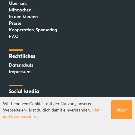
Über uns
Mitmachen
In den Medien
Presse
Kooperation, Sponsoring
FAQ
Rechtliches
Datenschutz
Impressum
Social Media
Instagram
Wir benutzen Cookies, mit der Nutzung unserer
Mastodon
Webseite erklärst du dich damit einverstanden.
Hier
OKAY
YouTube
gibt's weitere Infos.
Webdesign: Sebastian Stüber & Robin Thier | Designkonzept: Tanja Steinmeyer |
© seitenwaelzer seit 2018