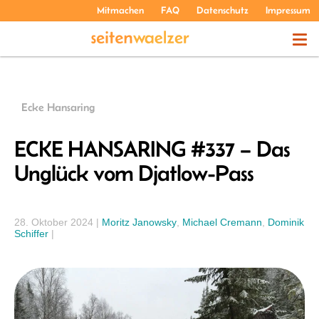
Mitmachen
FAQ
Datenschutz
Impressum
THEMEN
Ecke Hansaring
PODCASTS
ECKE HANSARING #337 – Das
Unglück vom Djatlow-Pass
ÜBER UNS
28. Oktober 2024
|
Moritz Janowsky
,
Michael Cremann
,
Dominik
Schiffer
|