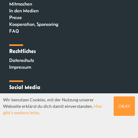
Mitmachen
In den Medien
Presse
Kooperation, Sponsoring
FAQ
Rechtliches
Datenschutz
Impressum
Social Media
Instagram
Wir benutzen Cookies, mit der Nutzung unserer
Mastodon
Webseite erklärst du dich damit einverstanden.
Hier
OKAY
YouTube
gibt's weitere Infos.
Webdesign: Sebastian Stüber & Robin Thier | Designkonzept: Tanja Steinmeyer |
© seitenwaelzer seit 2018