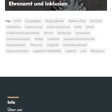
Ehrenamt und Inklusion
Nelly Langelüddecke
Tags:
1959
bergsteigen
Bergunglücke
Djatlow-Pass
Dominik
expedition
Geheimnisse
Historienpodcast
Kälte
Michi
militärische Experimente
Moritz
Mysterien
mysterium
Naturkatastrophe
Rätsel
russland
sowjetische Geschichte
Spekulationen
Theorien
Tragödie
Überlebenskampf
Übernatürliches
ungeklärte Todesfälle
unglück
ural
Wanderer
Info
Über uns