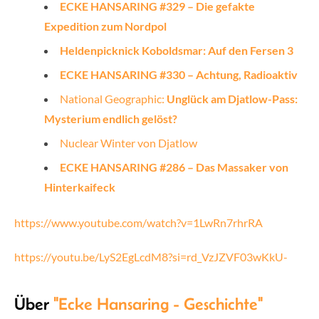
ECKE HANSARING #329 – Die gefakte
Expedition zum Nordpol
Heldenpicknick Koboldsmar: Auf den Fersen 3
ECKE HANSARING #330 – Achtung, Radioaktiv
National Geographic:
Unglück am Djatlow-Pass:
Mysterium endlich gelöst?
Nuclear Winter von Djatlow
ECKE HANSARING #286 – Das Massaker von
Hinterkaifeck
https://www.youtube.com/watch?v=1LwRn7rhrRA
https://youtu.be/LyS2EgLcdM8?si=rd_VzJZVF03wKkU-
Über
"Ecke Hansaring - Geschichte"