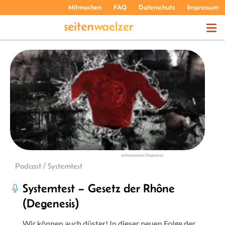
Mitmachen
FAQ
Datenschutz
Impressum
THEMEN
PODCASTS
ÜBER UNS
seitenwaelzer/Degenesis
Podcast / Systemtest
Systemtest – Gesetz der Rhône
(Degenesis)
Wir können auch düster! In dieser neuen Folge der