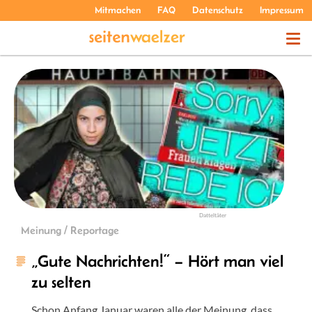
Mitmachen
FAQ
Datenschutz
Impressum
THEMEN
PODCASTS
ÜBER UNS
Datteltäter
Meinung / Reportage
„Gute Nachrichten!“ – Hört man viel
zu selten
Schon Anfang Januar waren alle der Meinung, dass