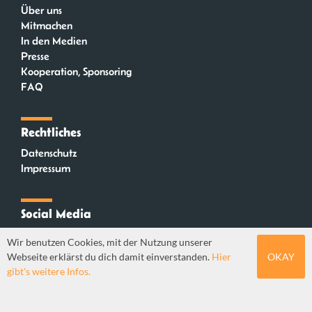
Über uns
Mitmachen
In den Medien
Presse
Kooperation, Sponsoring
FAQ
Rechtliches
Datenschutz
Impressum
Social Media
Instagram
Wir benutzen Cookies, mit der Nutzung unserer
Mastodon
Webseite erklärst du dich damit einverstanden.
Hier
OKAY
YouTube
gibt's weitere Infos.
Webdesign: Sebastian Stüber & Robin Thier | Designkonzept: Tanja Steinmeyer |
© seitenwaelzer seit 2018