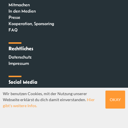
Mitmachen
In den Medien
Presse
Kooperation, Sponsoring
FAQ
Rechtliches
Datenschutz
Impressum
Social Media
Instagram
Wir benutzen Cookies, mit der Nutzung unserer
Mastodon
Webseite erklärst du dich damit einverstanden.
Hier
OKAY
YouTube
gibt's weitere Infos.
Webdesign: Sebastian Stüber & Robin Thier | Designkonzept: Tanja Steinmeyer |
© seitenwaelzer seit 2018