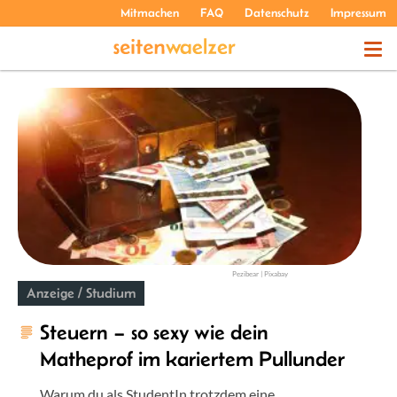
Mitmachen
FAQ
Datenschutz
Impressum
THEMEN
PODCASTS
ÜBER UNS
Pezibear | Pixabay
Anzeige / Studium
Steuern – so sexy wie dein
Matheprof im kariertem Pullunder
Warum du als StudentIn trotzdem eine