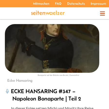
Mitmachen
FAQ
Datenschutz
Impressum
THEMEN
PODCASTS
ÜBER UNS
Bonaparte auf der Brücke von Arcole | Gemeinfrei
Ecke Hansaring
ECKE HANSARING #347 –
Napoleon Bonaparte | Teil 2
In dieser Folge setzen Michi und Moritz ihre Reise