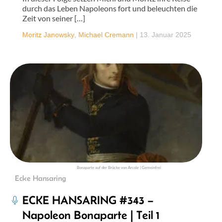
durch das Leben Napoleons fort und beleuchten die
Zeit von seiner […]
Moritz Janowsky
,
Michael Cremann
|
13. Januar 2025
Bonaparte auf der Brücke von Arcole | Gemeinfrei
Ecke Hansaring
ECKE HANSARING #343 –
Napoleon Bonaparte | Teil 1