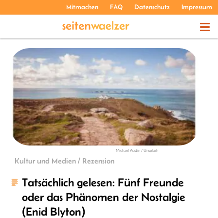
Mitmachen
FAQ
Datenschutz
Impressum
THEMEN
PODCASTS
ÜBER UNS
Michael Austin / Unsplash
Kultur und Medien / Rezension
Tatsächlich gelesen: Fünf Freunde
oder das Phänomen der Nostalgie
(Enid Blyton)