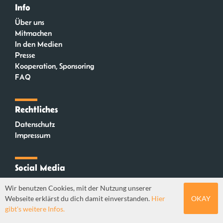
Info
Über uns
Mitmachen
In den Medien
Presse
Kooperation, Sponsoring
FAQ
Rechtliches
Datenschutz
Impressum
Social Media
Instagram
Wir benutzen Cookies, mit der Nutzung unserer
Mastodon
Webseite erklärst du dich damit einverstanden.
Hier
OKAY
YouTube
gibt's weitere Infos.
Webdesign: Sebastian Stüber & Robin Thier | Designkonzept: Tanja Steinmeyer |