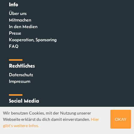
Info
Über uns
Mitmachen
In den Medien
Presse
Kooperation, Sponsoring
FAQ
Rechtliches
Datenschutz
Impressum
Social Media
Instagram
Wir benutzen Cookies, mit der Nutzung unserer
Mastodon
Webseite erklärst du dich damit einverstanden.
Hier
OKAY
YouTube
gibt's weitere Infos.
Webdesign: Sebastian Stüber & Robin Thier | Designkonzept: Tanja Steinmeyer |