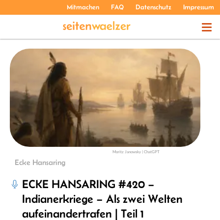
Mitmachen
FAQ
Datenschutz
Impressum
THEMEN
PODCASTS
ÜBER UNS
Moritz Janowsky | ChatGPT
Ecke Hansaring
ECKE HANSARING #420 –
Indianerkriege – Als zwei Welten
aufeinandertrafen | Teil 1