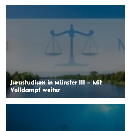
Nelly Langelüddecke
Jurastudium in Münster III – Mit
Volldampf weiter
Robin Thier