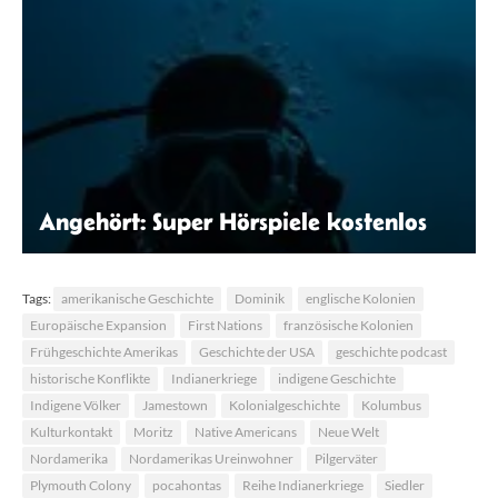
Angehört: Super Hörspiele kostenlos
Jason Chamberlain | Unsplash
Tags:
amerikanische Geschichte
Dominik
englische Kolonien
Europäische Expansion
First Nations
französische Kolonien
Frühgeschichte Amerikas
Geschichte der USA
geschichte podcast
historische Konflikte
Indianerkriege
indigene Geschichte
Indigene Völker
Jamestown
Kolonialgeschichte
Kolumbus
Kulturkontakt
Moritz
Native Americans
Neue Welt
Nordamerika
Nordamerikas Ureinwohner
Pilgerväter
Plymouth Colony
pocahontas
Reihe Indianerkriege
Siedler