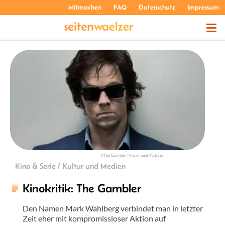
Mitmachen
FAQ
Datenschutz
Impressum
THEMEN
PODCASTS
ÜBER UNS
©The Gambler | Paramount Pictures
Kino & Serie / Kultur und Medien
Kinokritik: The Gambler
Den Namen Mark Wahlberg verbindet man in letzter
Zeit eher mit kompromissloser Aktion auf