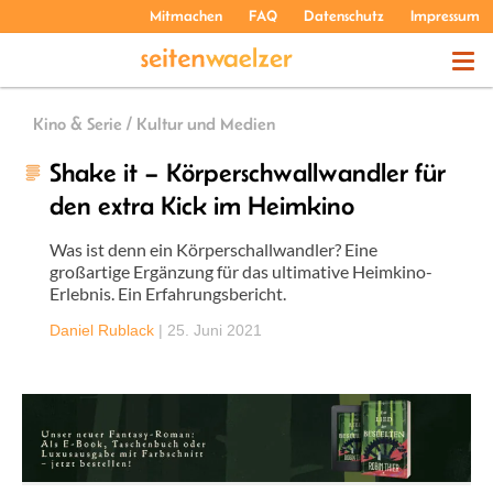
Mitmachen
FAQ
Datenschutz
Impressum
THEMEN
Kino & Serie / Kultur und Medien
Shake it – Körperschwallwandler für
PODCASTS
den extra Kick im Heimkino
Was ist denn ein Körperschallwandler? Eine
ÜBER UNS
großartige Ergänzung für das ultimative Heimkino-
Erlebnis. Ein Erfahrungsbericht.
Daniel Rublack
|
25. Juni 2021