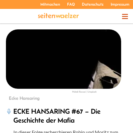
Mitmachen
FAQ
Datenschutz
Impressum
THEMEN
PODCASTS
ÜBER UNS
Mahdi Rezaei | Unsplash
Ecke Hansaring
ECKE HANSARING #67 – Die
Geschichte der Mafia
In dieser Folge recherchieren Robin und Moritz zum