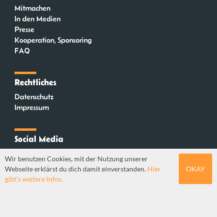
Mitmachen
In den Medien
Presse
Kooperation, Sponsoring
FAQ
Rechtliches
Datenschutz
Impressum
Social Media
Instagram
Wir benutzen Cookies, mit der Nutzung unserer
Mastodon
Webseite erklärst du dich damit einverstanden.
Hier
OKAY
YouTube
gibt's weitere Infos.
Webdesign: Sebastian Stüber & Robin Thier | Designkonzept: Tanja Steinmeyer |
© seitenwaelzer seit 2018