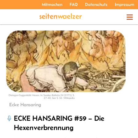
Mitmachen
FAQ
Datenschutz
Impressum
THEMEN
PODCASTS
ÜBER UNS
Dietegen Guggenbühl: Hexen. In: Sandoz-Bulletin 24 (1971), S.
27-40, hier S. 36 | Wikipedia
Ecke Hansaring
ECKE HANSARING #59 – Die
Hexenverbrennung