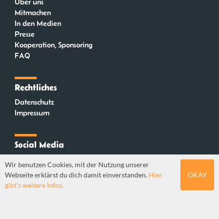
Über uns
Mitmachen
In den Medien
Presse
Kooperation, Sponsoring
FAQ
Rechtliches
Datenschutz
Impressum
Social Media
Instagram
Wir benutzen Cookies, mit der Nutzung unserer
Mastodon
Webseite erklärst du dich damit einverstanden.
Hier
OKAY
YouTube
gibt's weitere Infos.
Webdesign: Sebastian Stüber & Robin Thier | Designkonzept: Tanja Steinmeyer |
© seitenwaelzer seit 2018