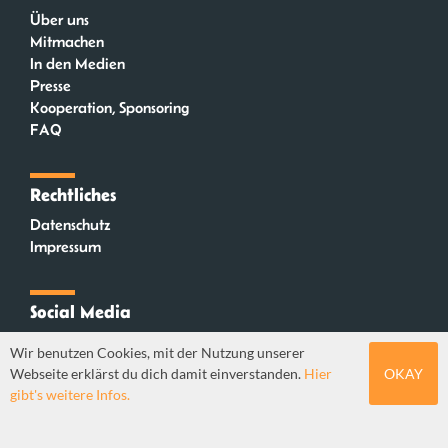
Über uns
Mitmachen
In den Medien
Presse
Kooperation, Sponsoring
FAQ
Rechtliches
Datenschutz
Impressum
Social Media
Instagram
Wir benutzen Cookies, mit der Nutzung unserer
Mastodon
Webseite erklärst du dich damit einverstanden.
Hier
OKAY
YouTube
gibt's weitere Infos.
Webdesign: Sebastian Stüber & Robin Thier | Designkonzept: Tanja Steinmeyer |
© seitenwaelzer seit 2018