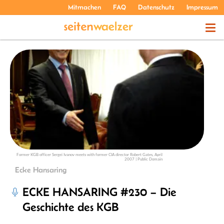
Mitmachen
FAQ
Datenschutz
Impressum
THEMEN
PODCASTS
ÜBER UNS
Former KGB officer Sergei Ivanov meets with former CIA director Robert Gates, April
2007 | Public Domain
Ecke Hansaring
ECKE HANSARING #230 – Die
Geschichte des KGB