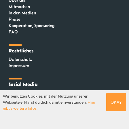
Über uns
Mitmachen
In den Medien
Presse
Kooperation, Sponsoring
FAQ
Rechtliches
Datenschutz
Impressum
Social Media
Instagram
Wir benutzen Cookies, mit der Nutzung unserer
Mastodon
Webseite erklärst du dich damit einverstanden.
Hier
OKAY
YouTube
gibt's weitere Infos.
Webdesign: Sebastian Stüber & Robin Thier | Designkonzept: Tanja Steinmeyer |
© seitenwaelzer seit 2018