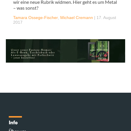
wir eine neue Rubrik widmen. Hier geht es um Metal
– was sonst?
Tamara Ossege-Fischer
,
Michael Cremann
|
17. August
2017
Info