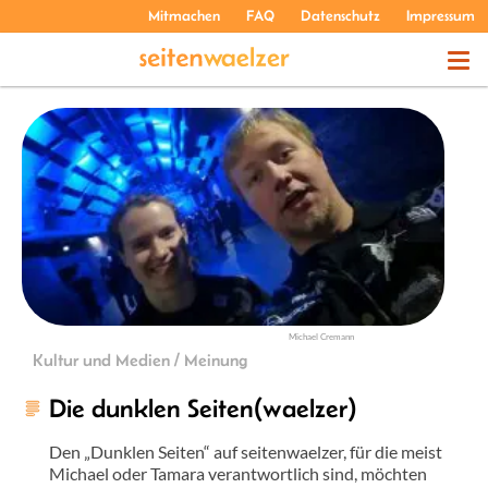
Mitmachen
FAQ
Datenschutz
Impressum
THEMEN
PODCASTS
ÜBER UNS
Michael Cremann
Kultur und Medien / Meinung
Die dunklen Seiten(waelzer)
Den „Dunklen Seiten“ auf seitenwaelzer, für die meist
Michael oder Tamara verantwortlich sind, möchten