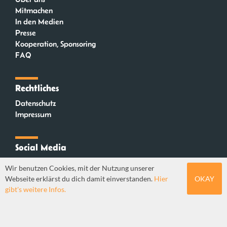
Mitmachen
In den Medien
Presse
Kooperation, Sponsoring
FAQ
Rechtliches
Datenschutz
Impressum
Social Media
Instagram
Wir benutzen Cookies, mit der Nutzung unserer
Mastodon
Webseite erklärst du dich damit einverstanden.
Hier
OKAY
YouTube
gibt's weitere Infos.
Webdesign: Sebastian Stüber & Robin Thier | Designkonzept: Tanja Steinmeyer |
© seitenwaelzer seit 2018