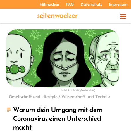
Mitmachen
FAQ
Datenschutz
Impressum
THEMEN
PODCASTS
ÜBER UNS
Isabel Schmiedel (@Zeichenelster)
Gesellschaft und Lifestyle / Wissenschaft und Technik
Warum dein Umgang mit dem
Coronavirus einen Unterschied
macht