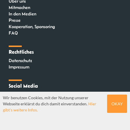
Über uns
Mitmachen
In den Medien
Presse
Kooperation, Sponsoring
FAQ
Rechtliches
Datenschutz
Impressum
Social Media
Instagram
Wir benutzen Cookies, mit der Nutzung unserer
Mastodon
Webseite erklärst du dich damit einverstanden.
Hier
OKAY
YouTube
gibt's weitere Infos.
Webdesign: Sebastian Stüber & Robin Thier | Designkonzept: Tanja Steinmeyer |
© seitenwaelzer seit 2018