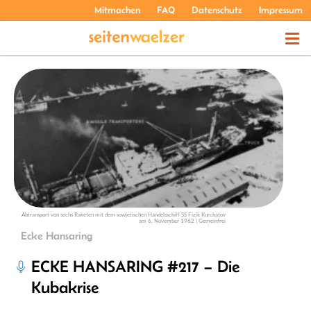
Mitmachen
FAQ
Datenschutz
Impressum
THEMEN
PODCASTS
ÜBER UNS
Abtransport von sechs Raketen mit dem sowjetischen Handelsschiff SS Fizik Kurchatov
am 6. November 1962 | Gemeinfrei
Ecke Hansaring
ECKE HANSARING #217 – Die
Kubakrise