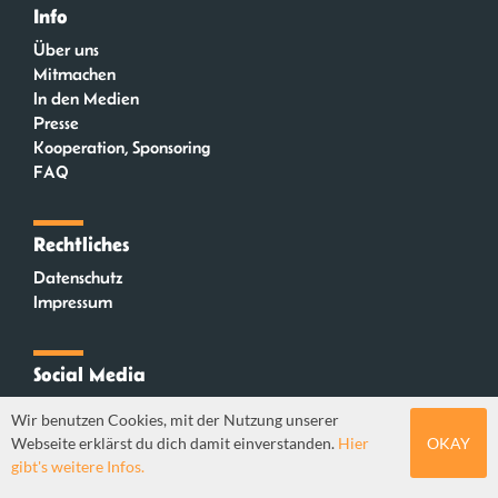
Info
Über uns
Mitmachen
In den Medien
Presse
Kooperation, Sponsoring
FAQ
Rechtliches
Datenschutz
Impressum
Social Media
Instagram
Wir benutzen Cookies, mit der Nutzung unserer
Mastodon
Webseite erklärst du dich damit einverstanden.
Hier
OKAY
YouTube
gibt's weitere Infos.
Webdesign: Sebastian Stüber & Robin Thier | Designkonzept: Tanja Steinmeyer |