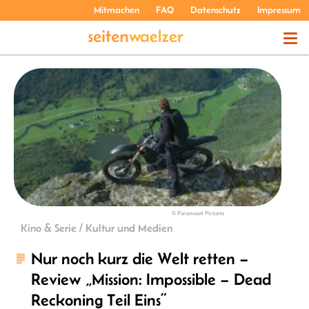
Mitmachen
FAQ
Datenschutz
Impressum
THEMEN
PODCASTS
ÜBER UNS
© Paramount Pictures
Kino & Serie / Kultur und Medien
Nur noch kurz die Welt retten –
Review „Mission: Impossible – Dead
Reckoning Teil Eins“