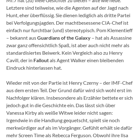
MI:7 hat (zu) viele Gesichter zu bieten – alte wie neue.
Letztere sind teilweise, wie die Agenten auf der Jagd nach
Hunt, eher überflüssig. Sie dienen lediglich als dritte Partei
bei Verfolgungsjagden. Der machtbesessene CIA-Chef ist
einfach nur furchtbar (und) stereotypisch. Pom Klementieff
– bekannt aus
Guardians of the Galaxy
– hat als Assassine
zwar ganz offensichtlich Spaß, ist aber auch nicht mehr als
standardisiertes Beiwerk. Kein Vergleich also zu Henry
Cavill, der in
Fallout
als Agent Walker einen bleibenden
Eindruck hinterlassen hat.
Wieder mit von der Partie ist Henry Czerny – der IMF-Chef
aus dem ersten Teil. Der Grund dafür wird sich wohl erst im
Nachfolger klären. Insbesondere als Erzähler bettete er sich
jedoch gut in die Geschichte ein. Das lässt sich über
Vanessa Kirby als weiße Witwe leider nicht sagen:
Irgendwie in die Handlung gequetscht, spielt sie noch
merkwürdiger auf als im Vorgänger. Gefühlt erhält sie dafür
mehr Screen Time als Rebecca Ferguson. Obwohl ihre Ilsa