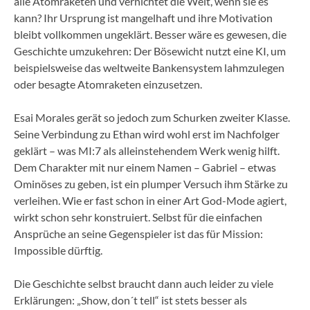
alle Atomraketen und vernichtet die Welt, wenn sie es
kann? Ihr Ursprung ist mangelhaft und ihre Motivation
bleibt vollkommen ungeklärt. Besser wäre es gewesen, die
Geschichte umzukehren: Der Bösewicht nutzt eine KI, um
beispielsweise das weltweite Bankensystem lahmzulegen
oder besagte Atomraketen einzusetzen.
Esai Morales gerät so jedoch zum Schurken zweiter Klasse.
Seine Verbindung zu Ethan wird wohl erst im Nachfolger
geklärt – was MI:7 als alleinstehendem Werk wenig hilft.
Dem Charakter mit nur einem Namen – Gabriel – etwas
Ominöses zu geben, ist ein plumper Versuch ihm Stärke zu
verleihen. Wie er fast schon in einer Art God-Mode agiert,
wirkt schon sehr konstruiert. Selbst für die einfachen
Ansprüche an seine Gegenspieler ist das für Mission:
Impossible dürftig.
Die Geschichte selbst braucht dann auch leider zu viele
Erklärungen: „Show, don´t tell“ ist stets besser als