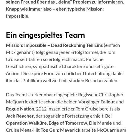
seinen Freund über das „kleine“ Problem zu informieren.
Knapp wie immer also – eben typische Mission:
Impossible.
Ein eingespieltes Team
Mission: Impossible – Dead Reckoning Teil Eins
(einfach
MI:7 genannt) folgt genau jener Erfolgsformel, die Tom
Cruise seit Jahren so erfolgreich macht: Einfache
Geschichten, sympathische Charaktere und sehr gute
Action. Diese pure Form von ehrlicher Unterhaltung dankt
ihm das Publikum weltweit mit starken Besucherzahlen.
Das Team ist erkennbar eingespielt: Regisseur Christopher
McQuarrie drehte schon die beiden Vorgänger
Fallout
und
Rogue Nation
. 2012 inszenierte er Tom Cruise bereits als
Jack Reacher
, der sogar eine Fortsetzung erhielt. Bei
Operation Walküre
,
Edge of Tomorrow
,
Die Mumie
und
Cruise Mega-Hit
Top Gun: Maverick
arbeite McQuarrie am