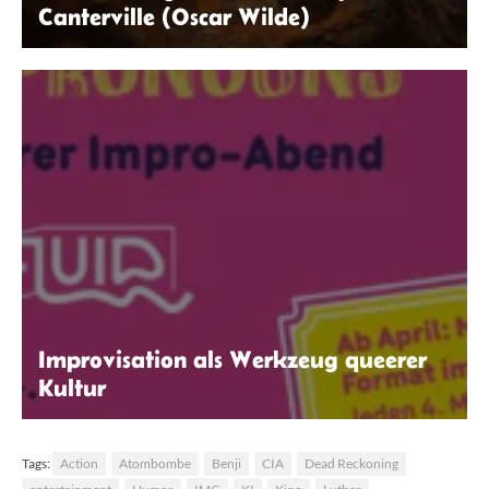
Canterville (Oscar Wilde)
ChatGPT
Improvisation als Werkzeug queerer
Kultur
Zeichenelster
Tags:
Action
Atombombe
Benji
CIA
Dead Reckoning