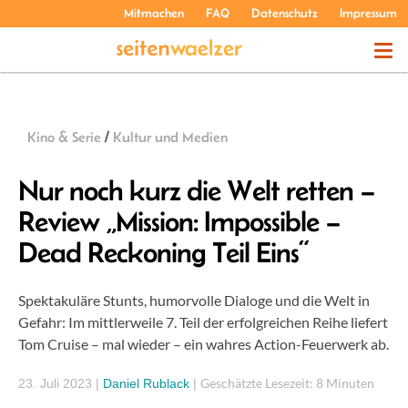
Mitmachen
FAQ
Datenschutz
Impressum
THEMEN
Kino & Serie
/
Kultur und Medien
PODCASTS
Nur noch kurz die Welt retten –
Review „Mission: Impossible –
ÜBER UNS
Dead Reckoning Teil Eins“
Spektakuläre Stunts, humorvolle Dialoge und die Welt in
Gefahr: Im mittlerweile 7. Teil der erfolgreichen Reihe liefert
Tom Cruise – mal wieder – ein wahres Action-Feuerwerk ab.
Geschätzte Lesezeit: 8 Minuten
23. Juli 2023
|
Daniel Rublack
|