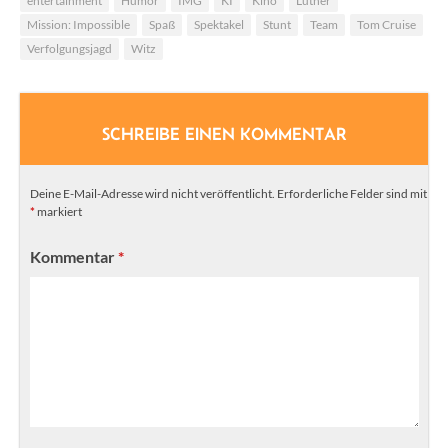
entertainment
Humor
IMG
KI
Kino
Luther
Mission: Impossible
Spaß
Spektakel
Stunt
Team
Tom Cruise
Verfolgungsjagd
Witz
SCHREIBE EINEN KOMMENTAR
Deine E-Mail-Adresse wird nicht veröffentlicht.
Erforderliche Felder sind mit
*
markiert
Kommentar
*