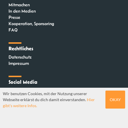
Mitmachen
In den Medien
Presse
Kooperation, Sponsoring
FAQ
Rechtliches
Datenschutz
Impressum
Social Media
Instagram
Wir benutzen Cookies, mit der Nutzung unserer
Mastodon
Webseite erklärst du dich damit einverstanden.
Hier
OKAY
YouTube
gibt's weitere Infos.
Webdesign: Sebastian Stüber & Robin Thier | Designkonzept: Tanja Steinmeyer |
© seitenwaelzer seit 2018